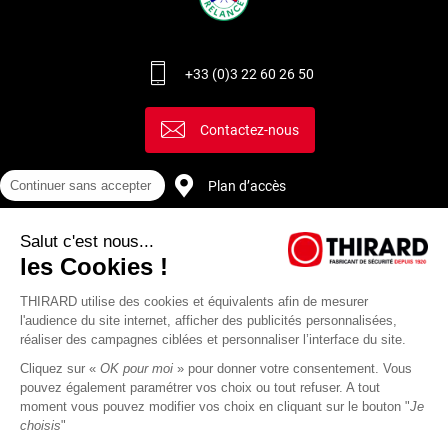
+33 (0)3 22 60 26 50
Contactez-nous
Continuer sans accepter
Plan d’accès
Salut c'est nous...
Recrutement
les Cookies !
THIRARD utilise des cookies et équivalents afin de mesurer
l'audience du site internet, afficher des publicités personnalisées,
réaliser des campagnes ciblées et personnaliser l’interface du site.
Cliquez sur «
OK pour moi
» pour donner votre consentement. Vous
pouvez également paramétrer vos choix ou tout refuser. A tout
moment vous pouvez modifier vos choix en cliquant sur le bouton "
Je
choisis
"