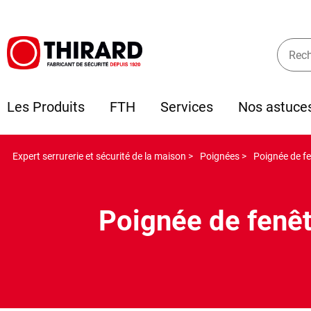
Les Produits
FTH
Services
Nos astuce
Expert serrurerie et sécurité de la maison >
Poignées >
Poignée de fe
Poignée de fenê