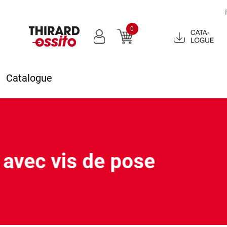
0
Catalogue
2022
Catalogue
avec vis de pose