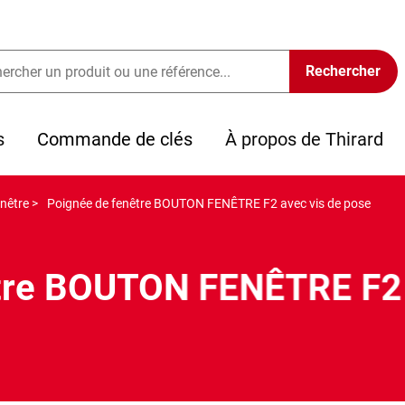
s
Commande de clés
À propos de Thirard
nêtre >
Poignée de fenêtre BOUTON FENÊTRE F2 avec vis de pose
tre BOUTON FENÊTRE F2 