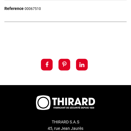
Reference
00067510
THIRARD S.A.S
45, rue Jean Jaurès