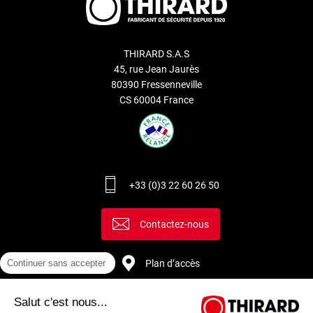
THIRARD S.A.S
45, rue Jean Jaurès
80390 Fressenneville
CS 60004 France
+33 (0)3 22 60 26 50
Contactez-nous
Continuer sans accepter
Plan d’accès
Salut c'est nous...
Recrutement