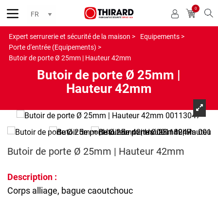
0
Reche
Expert serrurerie et sécurité de la maison >
Equipements >
Porte d'entrée (Equipements) >
Butoir de porte Ø 25mm | Hauteur 42mm
Butoir de porte Ø 25mm |
Hauteur 42mm
Butoir de porte Ø 25mm | Hauteur 42mm
Description :
Corps alliage, bague caoutchouc