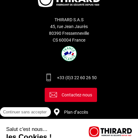
THIRARD S.A.S
45, rue Jean Jaurès
80390 Fressenneville
CS 60004 France
+33 (0)3 22 60 26 50
Contactez-nous
Continuer sans accepter
Plan d’accès
Salut c'est nous...
Recrutement
les Cookies !