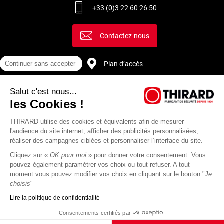
+33 (0)3 22 60 26 50
Contactez-nous
Continuer sans accepter
Plan d’accès
Salut c'est nous...
Recrutement
les Cookies !
THIRARD utilise des cookies et équivalents afin de mesurer
l'audience du site internet, afficher des publicités personnalisées,
réaliser des campagnes ciblées et personnaliser l’interface du site.
Cliquez sur «
OK pour moi
» pour donner votre consentement. Vous
pouvez également paramétrer vos choix ou tout refuser. A tout
moment vous pouvez modifier vos choix en cliquant sur le bouton "
Je
choisis
"
Lire la politique de confidentialité
Mentions
Politique de
Actualités
Revue
CGU
CGV
Consentements certifiés par
légales
protection des
Thirard
de
données
presse