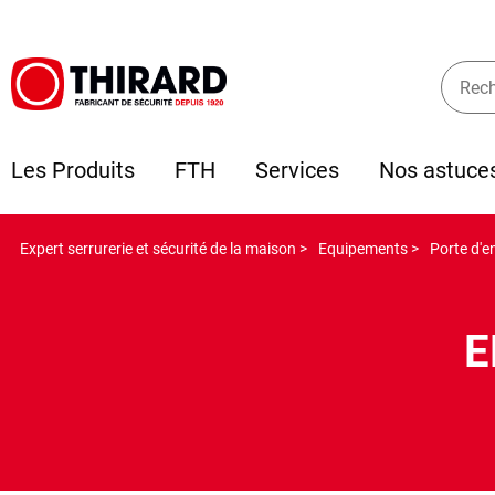
Les Produits
FTH
Services
Nos astuce
Expert serrurerie et sécurité de la maison >
Equipements >
Porte d'e
E