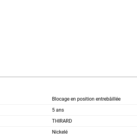
Blocage en position entrebâillée
5 ans
THIRARD
Nickelé