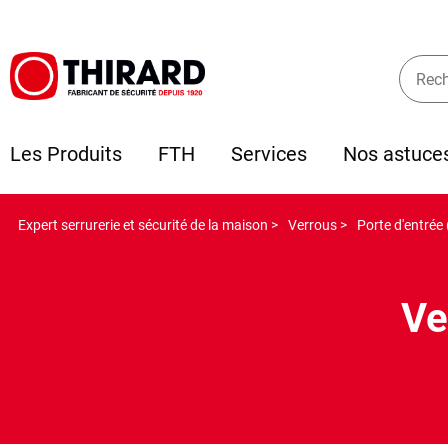
Les Produits
FTH
Services
Nos astuce
Expert serrurerie et sécurité de la maison >
Verrous >
Porte d'entrée 
Ve