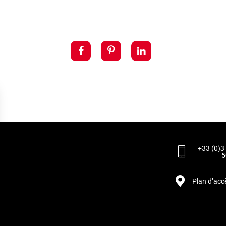
+33 (0)3
5
Plan d’acc