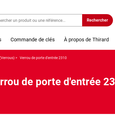
s
Commande de clés
À propos de Thirard
(Verrous) >
Verrou de porte d'entrée 2310
rrou de porte d'entrée 2