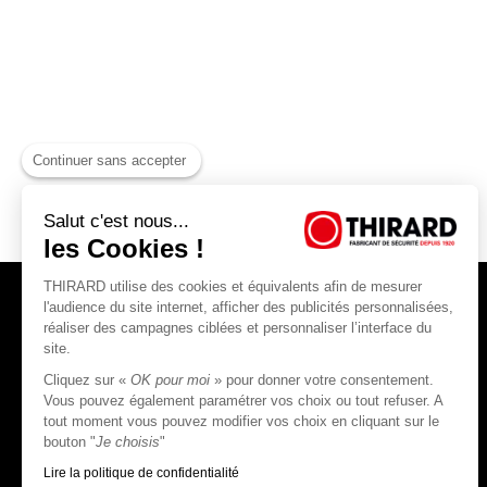
Continuer sans accepter
Salut c'est nous...
les Cookies !
THIRARD utilise des cookies et équivalents afin de mesurer
l'audience du site internet, afficher des publicités personnalisées,
réaliser des campagnes ciblées et personnaliser l’interface du
site.
Cliquez sur «
OK pour moi
» pour donner votre consentement.
THIRARD S.A.S
Vous pouvez également paramétrer vos choix ou tout refuser. A
tout moment vous pouvez modifier vos choix en cliquant sur le
45, rue Jean Jaurès
bouton "
Je choisis
"
80390 Fressenneville
CS 60004 France
Lire la politique de confidentialité