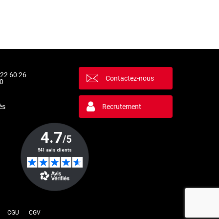
 22 60 26
Contactez-nous
0
ès
Recrutement
la manière dont vos informations sont manipulées.
CGU
CGV