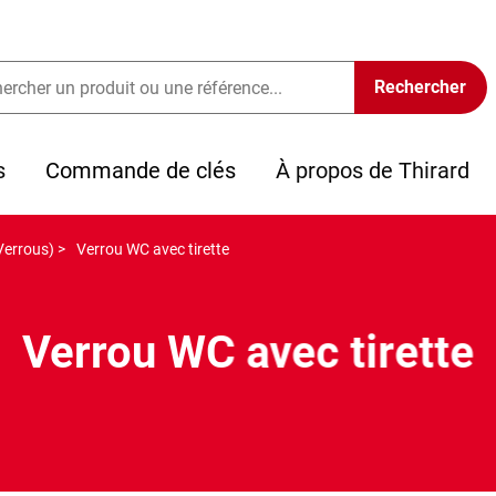
s
Commande de clés
À propos de Thirard
Verrous) >
Verrou WC avec tirette
Verrou WC avec tirette