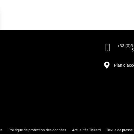
+33 (0)3
5
Plan d’acc
rantissant la conformité avec les réglementations. Personnalisez vos préférences pour contrôler 
es
Politique de protection des données
Actualités Thirard
Revue de presse