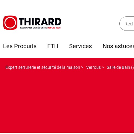
Les Produits
FTH
Services
Nos astuce
Expert serrurerie et sécurité de la maison >
Verrous >
Salle de Bain (