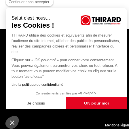
Continuer sans accepter
Salut c'est nous...
les Cookies !
THIRARD utilise des cookies et équivalents afin de mesurer
l'audience du site internet, afficher des publicités personnalisées,
réaliser des campagnes ciblées et personnaliser l’interface du
site.
Cliquez sur «
OK pour moi
» pour donner votre consentement.
THIRARD S.A.S
Vous pouvez également paramétrer vos choix ou tout refuser. A
tout moment vous pouvez modifier vos choix en cliquant sur le
45, rue Jean Jaurès
bouton "
Je choisis
"
80390 Fressenneville
CS 60004 France
Lire la politique de confidentialité
Consentements certifiés par
Je choisis
OK pour moi
Plateforme de Gestion du Consentement : Personnalisez vos Options
Axeptio consent
Notre plateforme vous permet d'adapter et de gérer vos paramètres de confidentialité, en ga
Mentions légal