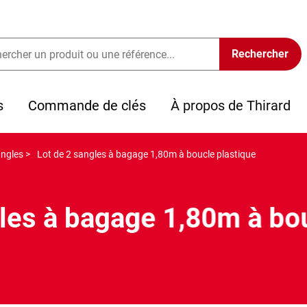
s
Commande de clés
À propos de Thirard
ngles >
Lot de 2 sangles à bagage 1,80m à boucle plastique
les à bagage 1,80m à bo