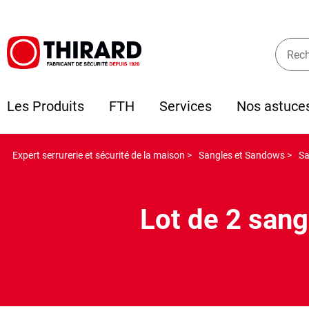
Les Produits
FTH
Services
Nos astuce
Expert serrurerie et sécurité de la maison >
Sangles et Sandows >
Sa
Lot de 2 sang