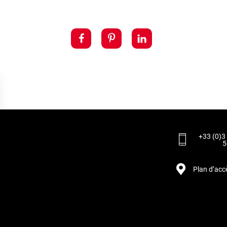
+33 (0)3
5
Plan d’acc