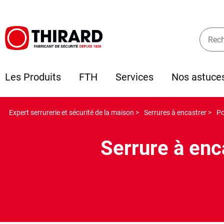
Les Produits
FTH
Services
Nos astuce
Expert serrurerie et sécurité de la maison >
Serrures à encastrer >
Po
Serrure à enc