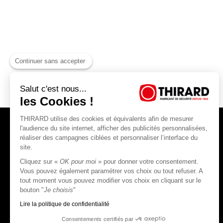
Continuer sans accepter
Salut c'est nous...
les Cookies !
THIRARD utilise des cookies et équivalents afin de mesurer
l'audience du site internet, afficher des publicités personnalisées,
réaliser des campagnes ciblées et personnaliser l’interface du
site.
Cliquez sur «
OK pour moi
» pour donner votre consentement.
THIRARD S.A.S
Vous pouvez également paramétrer vos choix ou tout refuser. A
tout moment vous pouvez modifier vos choix en cliquant sur le
45, rue Jean Jaurès
bouton "
Je choisis
"
80390 Fressenneville
CS 60004 France
Lire la politique de confidentialité
Consentements certifiés par