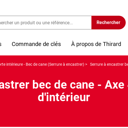
s
Commande de clés
À propos de Thirard
rte intérieure - Bec de cane (Serrure à encastrer) >
Serrure à encastrer b
astrer bec de cane - Ax
d'intérieur