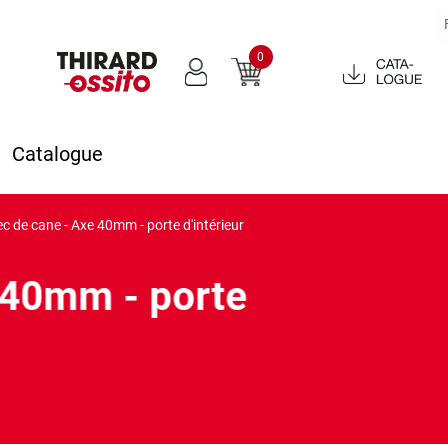
0
Catalogue
2022
Catalogue
ec de cane - Axe 40mm - porte d'intérieur
e 40mm - porte