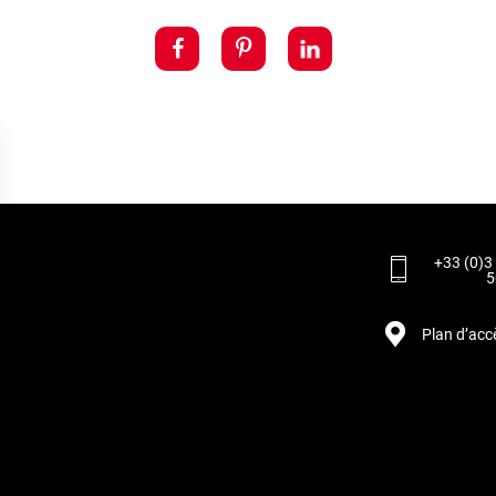
+33 (0)3
5
Plan d’acc