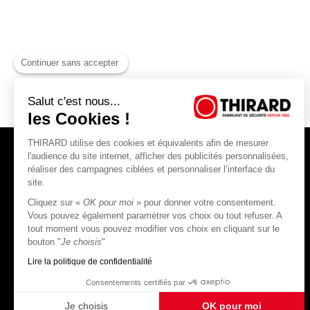
Continuer sans accepter
Salut c'est nous...
les Cookies !
THIRARD utilise des cookies et équivalents afin de mesurer
l'audience du site internet, afficher des publicités personnalisées,
réaliser des campagnes ciblées et personnaliser l’interface du
site.
Cliquez sur «
OK pour moi
» pour donner votre consentement.
THIRARD S.A.S
Vous pouvez également paramétrer vos choix ou tout refuser. A
tout moment vous pouvez modifier vos choix en cliquant sur le
45, rue Jean Jaurès
bouton "
Je choisis
"
80390 Fressenneville
CS 60004 France
Lire la politique de confidentialité
Consentements certifiés par
Je choisis
OK pour moi