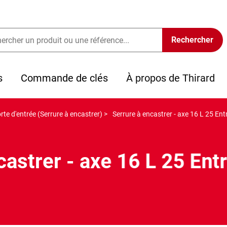
s
Commande de clés
À propos de Thirard
rte d'entrée (Serrure à encastrer) >
Serrure à encastrer - axe 16 L 25 E
castrer - axe 16 L 25 E