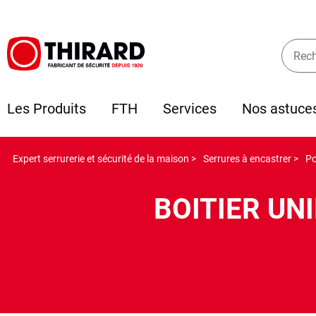
Les Produits
FTH
Services
Nos astuce
Expert serrurerie et sécurité de la maison >
Serrures à encastrer >
Po
BOITIER UNI