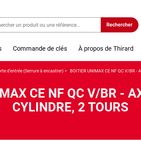
s
Commande de clés
À propos de Thirard
rte d'entrée (Serrure à encastrer) >
BOITIER UNIMAX CE NF QC V/BR - 
MAX CE NF QC V/BR - A
CYLINDRE, 2 TOURS