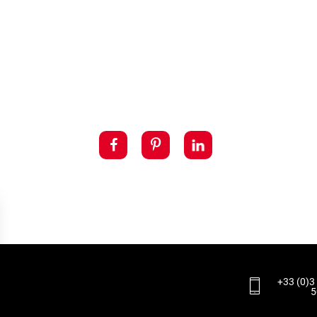
+33 (0)3
5