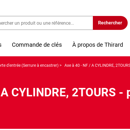
s
Commande de clés
À propos de Thirard
rte d'entrée (Serrure à encastrer) >
Axe à 40 - NF / A CYLINDRE, 2TOURS 
/ A CYLINDRE, 2TOURS - p