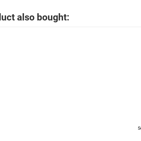
uct also bought:
S