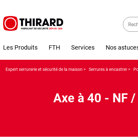
Les Produits
FTH
Services
Nos astuce
Expert serrurerie et sécurité de la maison >
Serrures à encastrer >
Po
Axe à 40 - NF 