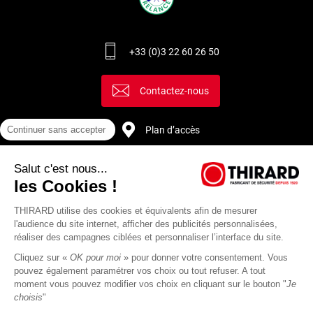
+33 (0)3 22 60 26 50
Contactez-nous
Continuer sans accepter
Plan d’accès
Salut c'est nous...
Recrutement
les Cookies !
THIRARD utilise des cookies et équivalents afin de mesurer
l'audience du site internet, afficher des publicités personnalisées,
réaliser des campagnes ciblées et personnaliser l’interface du site.
Cliquez sur «
OK pour moi
» pour donner votre consentement. Vous
pouvez également paramétrer vos choix ou tout refuser. A tout
moment vous pouvez modifier vos choix en cliquant sur le bouton "
Je
choisis
"