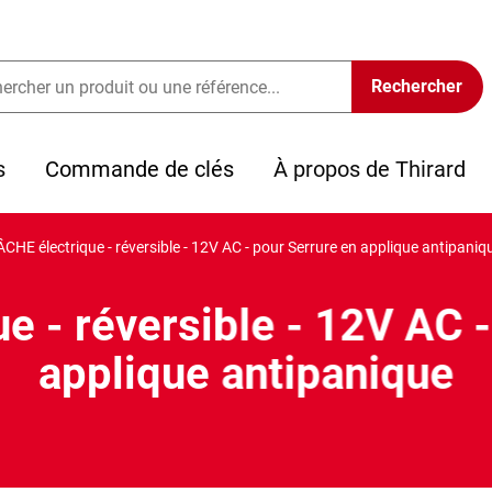
s
Commande de clés
À propos de Thirard
CHE électrique - réversible - 12V AC - pour Serrure en applique antipaniq
e - réversible - 12V AC -
applique antipanique