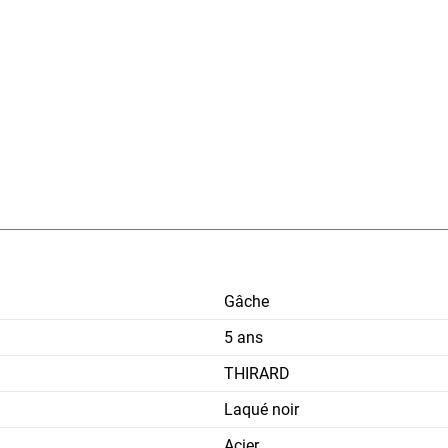
Gâche
5 ans
THIRARD
Laqué noir
Acier