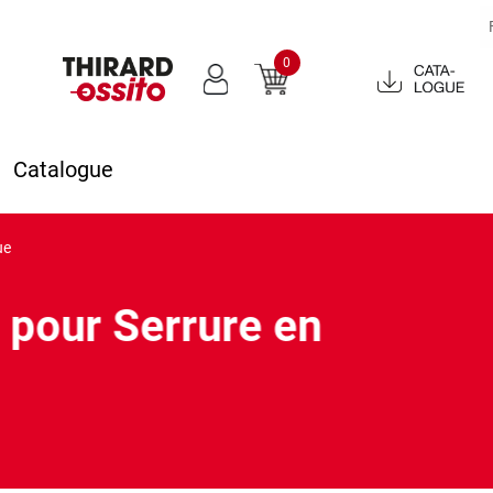
0
Catalogue
2022
Catalogue
ue
 pour Serrure en