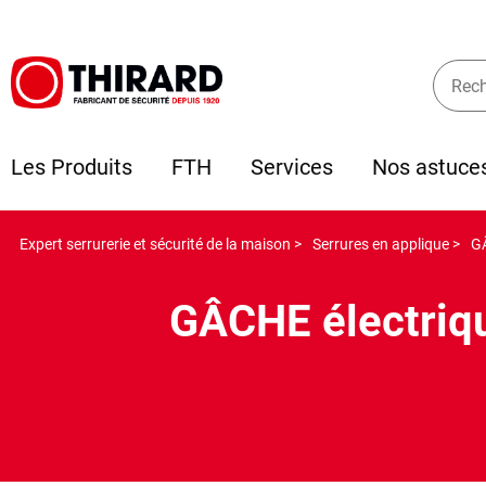
Les Produits
FTH
Services
Nos astuce
Expert serrurerie et sécurité de la maison >
Serrures en applique >
GÂ
GÂCHE électriqu