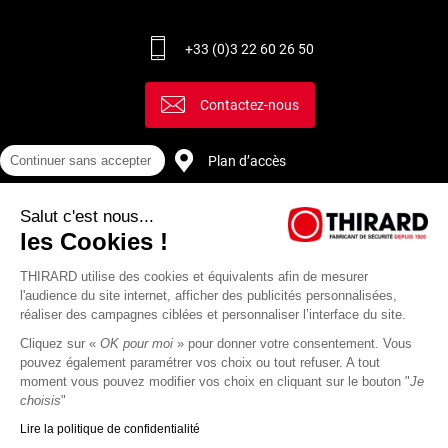
+33 (0)3 22 60 26 50
Contactez-nous
Continuer sans accepter
Plan d’accès
Salut c'est nous...
Recrutement
les Cookies !
THIRARD utilise des cookies et équivalents afin de mesurer
l'audience du site internet, afficher des publicités personnalisées,
réaliser des campagnes ciblées et personnaliser l’interface du site.
Cliquez sur «
OK pour moi
» pour donner votre consentement. Vous
pouvez également paramétrer vos choix ou tout refuser. A tout
moment vous pouvez modifier vos choix en cliquant sur le bouton "
Je
choisis
"
Lire la politique de confidentialité
Mentions
Politique de
Actualités
Revue
CGU
CGV