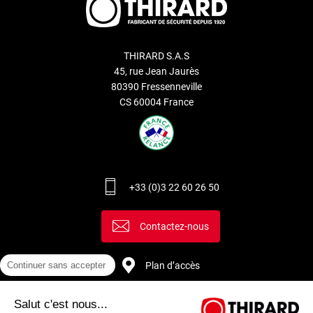
THIRARD S.A.S
45, rue Jean Jaurès
80390 Fressenneville
CS 60004 France
+33 (0)3 22 60 26 50
Contactez-nous
Continuer sans accepter
Plan d’accès
Salut c'est nous...
Recrutement