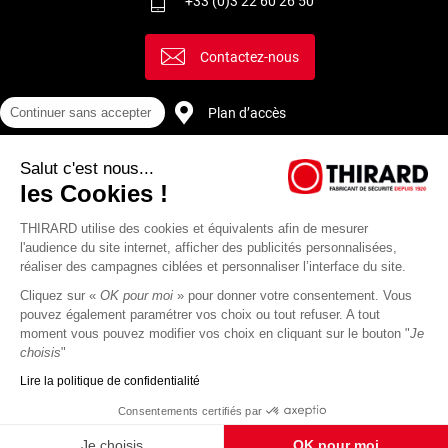
+33 (0)3 22 60 26 50
Contactez-nous
Continuer sans accepter
Plan d’accès
Salut c'est nous...
Recrutement
les Cookies !
THIRARD utilise des cookies et équivalents afin de mesurer
l'audience du site internet, afficher des publicités personnalisées,
réaliser des campagnes ciblées et personnaliser l’interface du site.
Cliquez sur «
OK pour moi
» pour donner votre consentement. Vous
pouvez également paramétrer vos choix ou tout refuser. A tout
moment vous pouvez modifier vos choix en cliquant sur le bouton "
Je
choisis
"
Lire la politique de confidentialité
Mentions
Politique de
Actualités
Revue
CGU
CGV
Consentements certifiés par
légales
protection des
Thirard
de
données
presse
Je choisis
OK pour moi