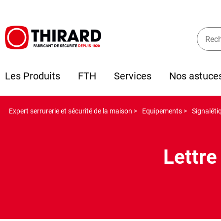
Les Produits
FTH
Services
Nos astuce
Expert serrurerie et sécurité de la maison >
Equipements >
Signaléti
Lettre