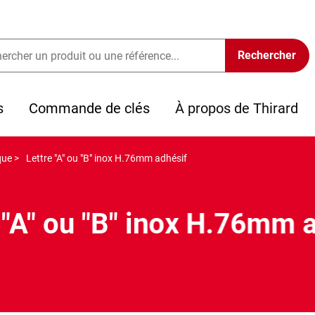
s
Commande de clés
À propos de Thirard
que >
Lettre "A" ou "B" inox H.76mm adhésif
 "A" ou "B" inox H.76mm 