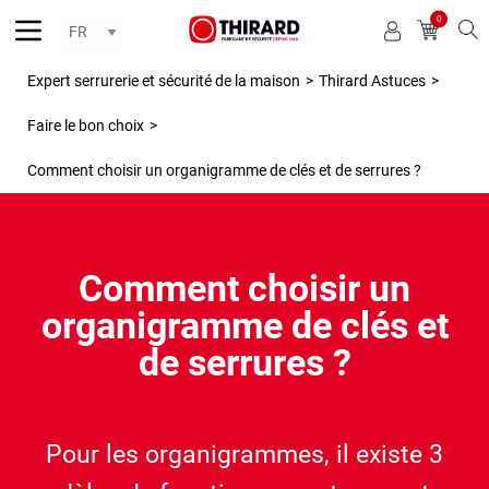
0
Reche
Expert serrurerie et sécurité de la maison
>
Thirard Astuces
>
Faire le bon choix
>
Comment choisir un organigramme de clés et de serrures ?
Comment choisir un
organigramme de clés et
de serrures ?
Pour les organigrammes, il existe 3