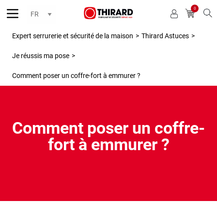
0
Reche
Expert serrurerie et sécurité de la maison
>
Thirard Astuces
>
Je réussis ma pose
>
Comment poser un coffre-fort à emmurer ?
Comment poser un coffre-
fort à emmurer ?