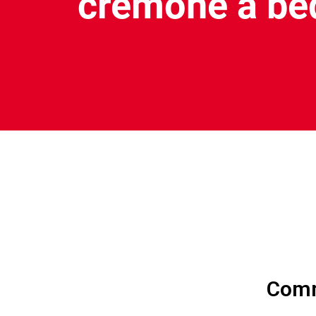
crémone à béq
Comme