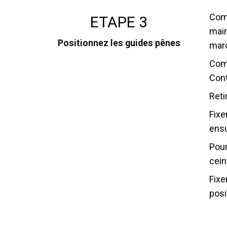
Comm
ETAPE 3
main
Positionnez les guides pênes
marq
Comm
Cont
Reti
Fixe
ensu
Pour
cein
Fixe
posi