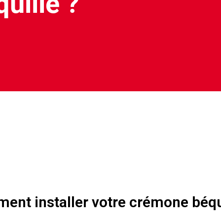
uille ?
nt installer votre crémone béqu