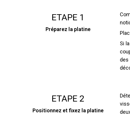
Comm
ETAPE 1
noti
Préparez la platine
Plac
Si l
coup
des 
déco
Déte
ETAPE 2
viss
Positionnez et fixez la platine
deux