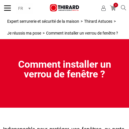
0
Reche
Expert serrurerie et sécurité de la maison
>
Thirard Astuces
>
Je réussis ma pose
>
Comment installer un verrou de fenêtre ?
Comment installer un
verrou de fenêtre ?