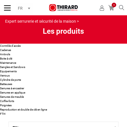
0
Reche
Expert serrurerie et sécurité de la maison >
Les produits
Contrôle d'accès
Cadenas
Antivols
Boite à clé
Maintenance
Sangles et Sandows
Equipements
Verrous
Cylindre de porte
Batteuses
Serrures à encastrer
Serrures en applique
Serrures de meuble
Coffre-forts
Poignées
Reproduction et double de clé en ligne
FTH