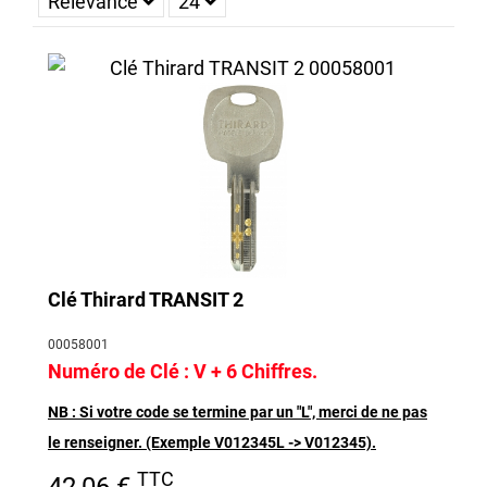
Relevance
24
nommée clé FTH Thirard, rien de plus simple :
- Rendez-vous sur la fiche produit correspondant à votre clé,
- Renseignez le numéro unique,
- Téléchargez une copie de votre carte de propriété et validez
votre commande.
La
commande de la reproduction de votre clé Thirard sera
directement transmise à nos ateliers
. La clé sera réalisée en
direct et conformément au modèle d’origine grâce à sa
référence unique.
Puis-je commander la reproduction de ma clé
grâce à Thirard sans ma carte de propriété ?
Clé Thirard TRANSIT 2
Si vous n’avez plus la carte de propriété associée à la clé et
00058001
que vous souhaitez la faire reproduire, envoyez-nous :
Numéro de Clé : V + 6 Chiffres.
- Un justificatif de domicile,
NB : Si votre code se termine par un "L", merci de ne pas
- Le recto et le verso de votre carte d’identité,
le renseigner. (Exemple V012345
L
-> V012345).
- Une attestation sur l’honneur lors de la commande de votre
TTC
42,06 €
double de clé Thirard.