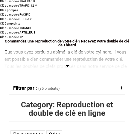
Clé du modèle TRAFIC 6 D
Clé du modèle TRAFIC 12 M
Clé à pompes
Clé du modèle PACIFIC
Clé du modèle COBRA 2
Clé à empreinte
Clé du modèle TRIANGLE
Clé du modèle ARTILLERIE
Clé du modèle T2
Commandez une reproduction de votre clé ? Recevez votre double de clé
de Thirard
Que vous ayez perdu ou abîmé la clé de votre
cylindre
, il vous
est possible d’en
commander une reproduction de votre clé
.
Tous les doubles de clefs proposés dans notre service de clé
de rechange sont
reproduits directement dans nos ateliers à
partir du numéro unique figurant sur chaque clé Thirard
.
Filtrer par :
(35 produits)
La reproduction d'une clé Thirard, auparavant appelée clé FTH,
est faite à la demande et certifiée afin de vous assurer un
Category: Reproduction et
double de clé conforme et fonctionnelle
.
double de clé en ligne
Comment commander une reproduction de votre
clé Thirard ?
Pour commander un double de clé Thirard, anciennement