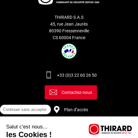
THIRARD S.A.S
45, rue Jean Jaurès
80390 Fressenneville
CS 60004 France
+33 (0)3 22 60 26 50
Contactez-nous
Plan d’accès
Continuer sans accepter
Salut c'est nous...
Recrutement
les Cookies !