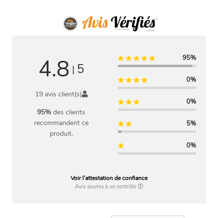
95%
4.8
5
|
0%
19 avis client(s)
0%
95%
des clients
recommandent ce
5%
produit.
0%
Voir l'attestation de confiance
Avis soumis à un contrôle