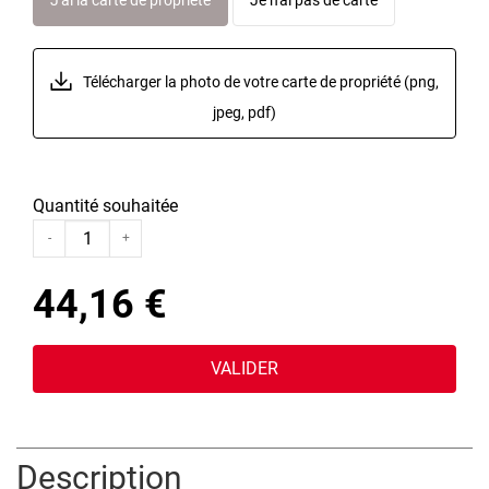
J'ai la carte de propriété
Je n'ai pas de carte
Télécharger la photo de votre carte
de propriété
(png,
jpeg, pdf)
Quantité souhaitée
-
+
44,16 €
VALIDER
Description