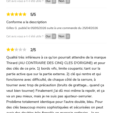
Oui
0
Non
0
Cet avis vous a-t-il été utile ?
5/5
Conforme a la description
Gilles G.
publié le 05/05/2026
suite à une commande du 25/04/2026
Oui
0
Non
0
Cet avis vous a-t-il été utile ?
2/5
Qualité très inférieure à ce qu'on pourrait attendre de la marque
Thirard (AU CONTRAIRE DES CINQ CLES D'ORIGINE) et pour
des clés de ce prix. 1) bords vifs, limite coupants; tant sur la
partie active que sur la partie externe. 2) clé qui rentre et qui
fonctionne avec difficulté, de chaque côté de la serrure, à
tourner avec trop de précaution (bruits de grattage... quand ça
veut bien tourner) Finalement j'ai dû moi-même la repolir, et ça
va un peu mieux, mais je ne suis pas ajusteur-serrurier.
Problème totalement identique pour l'autre double, bleu. Pour
des clés beaucoup moins sophistiquées et sécurisées on peut
avoir des doubles très fignolés en magasin ordinaire... Je ne