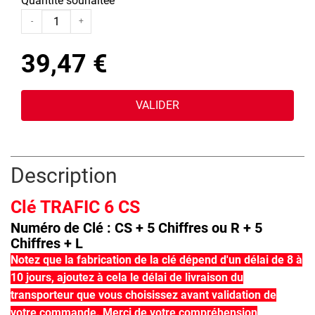
Quantité souhaitée
-
+
39,47 €
VALIDER
Description
Clé TRAFIC 6 CS
Numéro de Clé : CS + 5 Chiffres ou R + 5
Chiffres + L
Notez que la fabrication de la clé dépend d'un délai de 8 à
10 jours, ajoutez à cela le délai de livraison du
transporteur que vous choisissez avant validation de
votre commande. Merci de votre compréhension