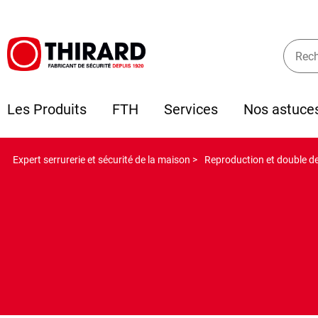
Les Produits
FTH
Services
Nos astuce
Expert serrurerie et sécurité de la maison >
Reproduction et double de 