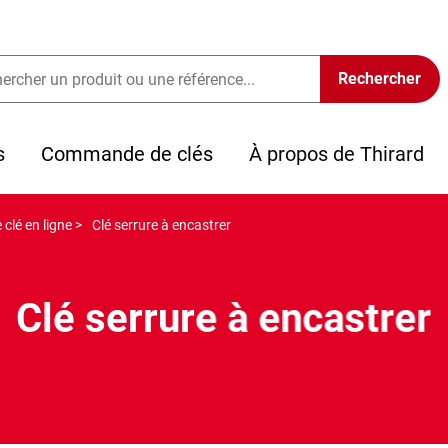
s
Commande de clés
À propos de Thirard
clé en ligne >
Clé serrure à encastrer
Clé serrure à encastrer