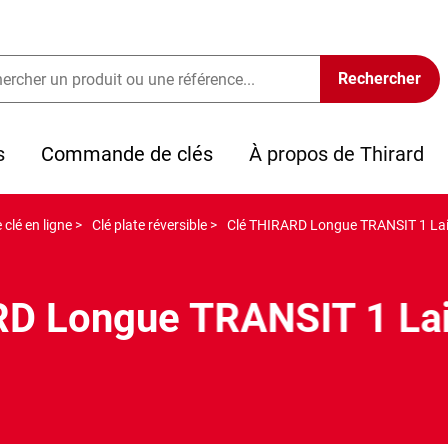
s
Commande de clés
À propos de Thirard
clé en ligne >
Clé plate réversible >
Clé THIRARD Longue TRANSIT 1 Lait
D Longue TRANSIT 1 Lai