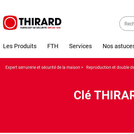
Les Produits
FTH
Services
Nos astuce
Expert serrurerie et sécurité de la maison >
Reproduction et double de 
Clé THIRAR