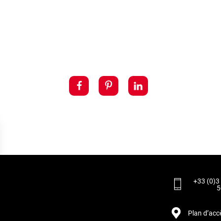
+33 (0)3
5
Plan d’acc