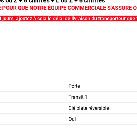
s ou Z + 6 chiffres + L ou Z + 6 chiffres
É POUR QUE NOTRE ÉQUIPE COMMERCIALE S'ASSURE Q
10 jours, ajoutez à cela le délai de livraison du transporteur 
Porte
Transit 1
Clé plate réversible
Oui