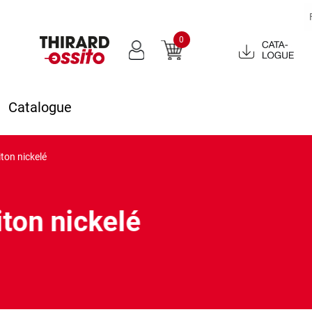
0
Catalogue
2022
Catalogue
on nickelé
ton nickelé