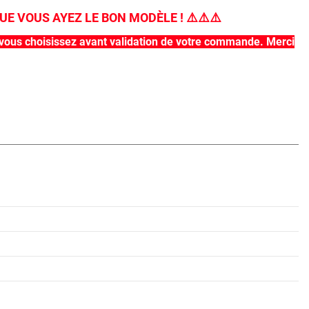
UE VOUS AYEZ LE BON MODÈLE !
⚠️
⚠️
⚠️
que vous choisissez avant validation de votre commande. Merci