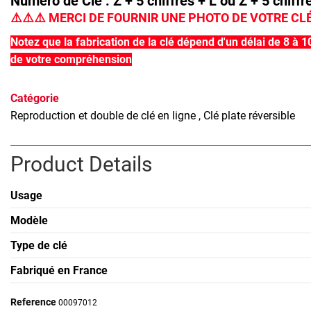
Numéro de Clé : Z + 5 chiffres + L ou Z + 5 chiffre
⚠️
⚠️
⚠️
MERCI DE FOURNIR UNE PHOTO DE VOTRE CL
Notez que la fabrication de la clé dépend d'un délai de 8 à 
de votre compréhension
Catégorie
Reproduction et double de clé en ligne
, Clé plate réversible
Product Details
Usage
Modèle
Type de clé
Fabriqué en France
Reference
00097012