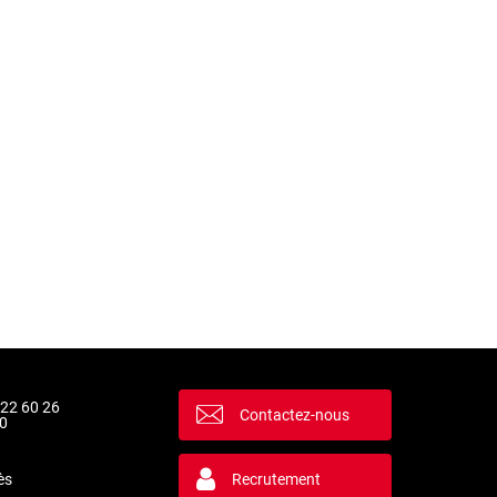
 22 60 26
Contactez-nous
0
ès
Recrutement