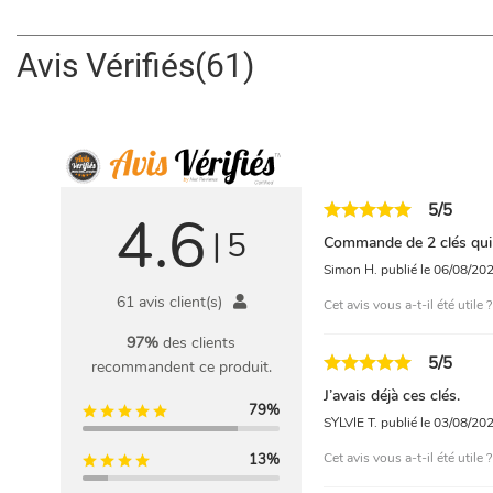
Avis Vérifiés(61)
5/5
4.6
|
5
Commande de 2 clés qui 
Simon H.
publié le 06/08/20
61 avis client(s)
Cet avis vous a-t-il été utile 
97%
des clients
5/5
recommandent ce produit.
J’avais déjà ces clés.
79%
SYLVIE T.
publié le 03/08/20
Cet avis vous a-t-il été utile 
13%