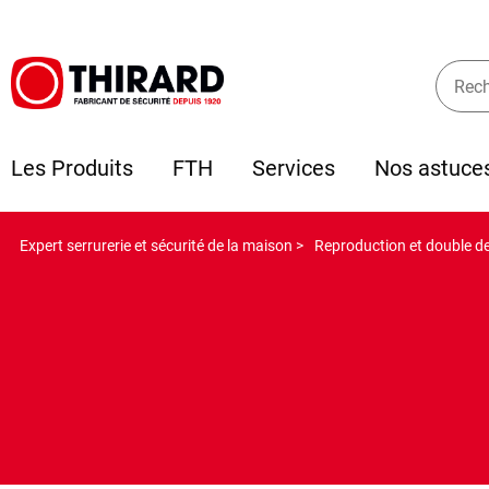
Les Produits
FTH
Services
Nos astuce
Expert serrurerie et sécurité de la maison >
Reproduction et double de 