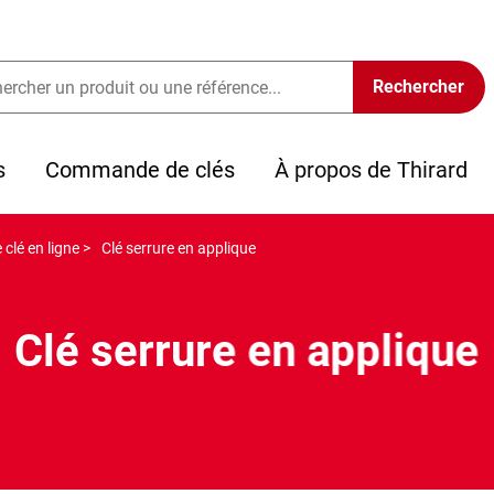
s
Commande de clés
À propos de Thirard
clé en ligne >
Clé serrure en applique
Clé serrure en applique