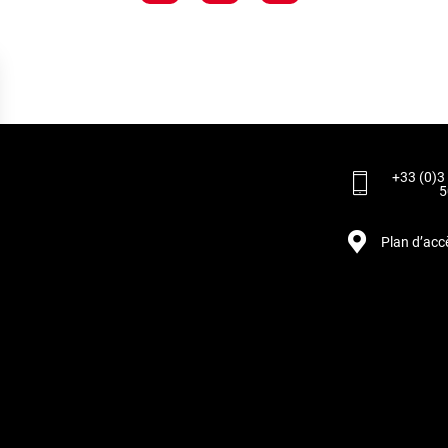
+33 (0)3
5
Plan d’acc
rantissant la conformité avec les réglementations. Personnalisez vos préférences pour contrôler 