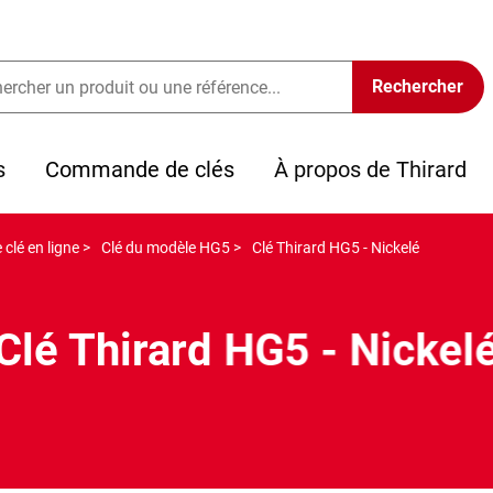
s
Commande de clés
À propos de Thirard
clé en ligne >
Clé du modèle HG5 >
Clé Thirard HG5 - Nickelé
Clé Thirard HG5 - Nickel