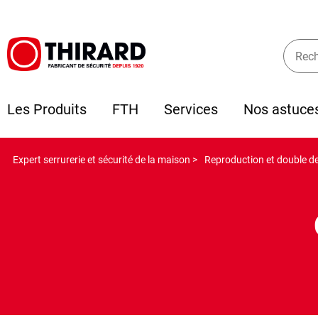
Les Produits
FTH
Services
Nos astuce
Expert serrurerie et sécurité de la maison >
Reproduction et double de 