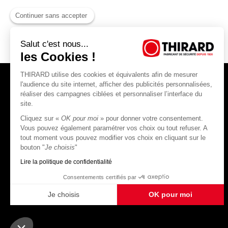
Continuer sans accepter
Salut c'est nous...
les Cookies !
THIRARD utilise des cookies et équivalents afin de mesurer
l'audience du site internet, afficher des publicités personnalisées,
réaliser des campagnes ciblées et personnaliser l’interface du
site.
Cliquez sur «
OK pour moi
» pour donner votre consentement.
THIRARD S.A.S
Vous pouvez également paramétrer vos choix ou tout refuser. A
tout moment vous pouvez modifier vos choix en cliquant sur le
45, rue Jean Jaurès
bouton "
Je choisis
"
80390 Fressenneville
CS 60004 France
Lire la politique de confidentialité
Consentements certifiés par
Je choisis
OK pour moi
Plateforme de Gestion du Consentement : Personnalisez vos Options
Axeptio consent
Notre plateforme vous permet d'adapter et de gérer vos paramètres de confidentialité, en ga