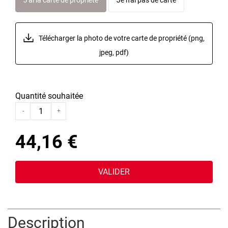
J'ai la carte de propriété
Je n'ai pas de carte
Télécharger la photo de votre carte
de propriété
(png,
jpeg, pdf)
Quantité souhaitée
-
+
44,16 €
VALIDER
Description