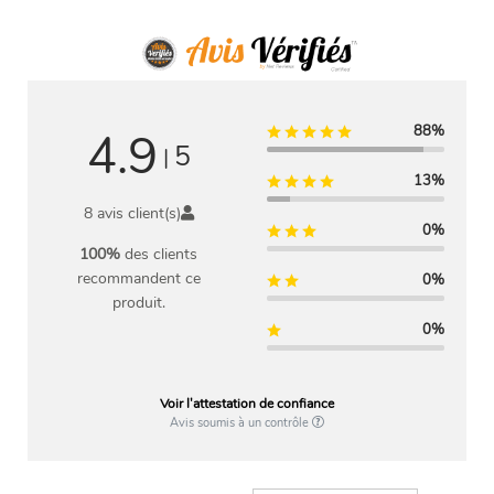
88%
4.9
5
|
13%
8 avis client(s)
0%
100%
des clients
recommandent ce
0%
produit.
0%
Voir l'attestation de confiance
Avis soumis à un contrôle