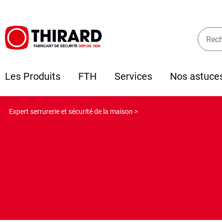
Les Produits
FTH
Services
Nos astuce
Expert serrurerie et sécurité de la maison >