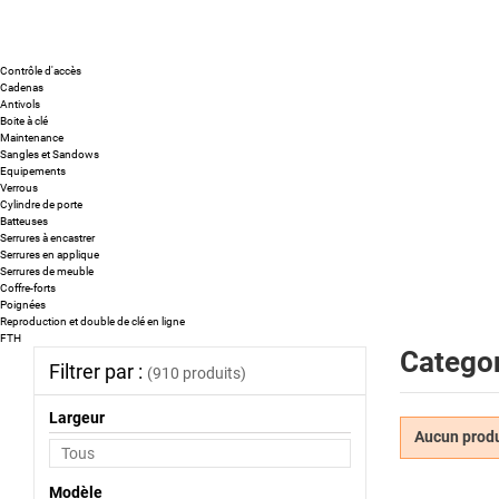
Contrôle d'accès
Cadenas
Antivols
Boite à clé
Maintenance
Sangles et Sandows
Equipements
Verrous
Cylindre de porte
Batteuses
Serrures à encastrer
Serrures en applique
Serrures de meuble
Coffre-forts
Poignées
Reproduction et double de clé en ligne
FTH
Categor
Filtrer par :
(910 produits)
Largeur
Aucun produi
Modèle