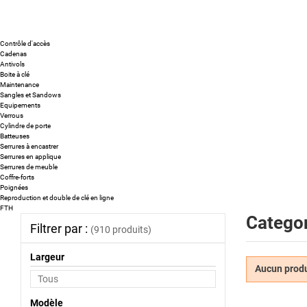
Contrôle d'accès
Cadenas
Antivols
Boite à clé
Maintenance
Sangles et Sandows
Equipements
Verrous
Cylindre de porte
Batteuses
Serrures à encastrer
Serrures en applique
Serrures de meuble
Coffre-forts
Poignées
Reproduction et double de clé en ligne
FTH
Categor
Filtrer par :
(910 produits)
Largeur
Aucun produi
Modèle