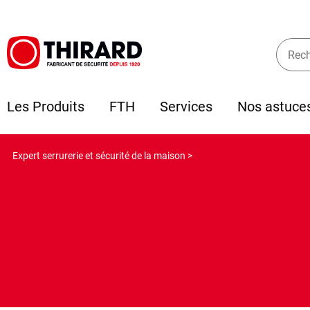
Les Produits
FTH
Services
Nos astuce
Expert serrurerie et sécurité de la maison >