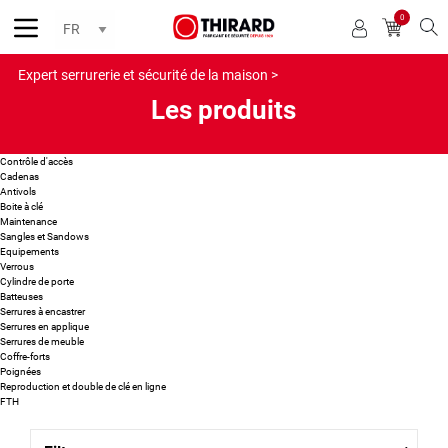
0
Reche
Expert serrurerie et sécurité de la maison >
Les produits
Contrôle d'accès
Cadenas
Antivols
Boite à clé
Maintenance
Sangles et Sandows
Equipements
Verrous
Cylindre de porte
Batteuses
Serrures à encastrer
Serrures en applique
Serrures de meuble
Coffre-forts
Poignées
Reproduction et double de clé en ligne
FTH