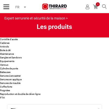
0
Reche
Expert serrurerie et sécurité de la maison >
Les produits
Contrôle d'accès
Cadenas
Antivols
Boite à clé
Maintenance
Sangles et Sandows
Equipements
Verrous
Cylindre de porte
Batteuses
Serrures à encastrer
Serrures en applique
Serrures de meuble
Coffre-forts
Poignées
Reproduction et double de clé en ligne
FTH