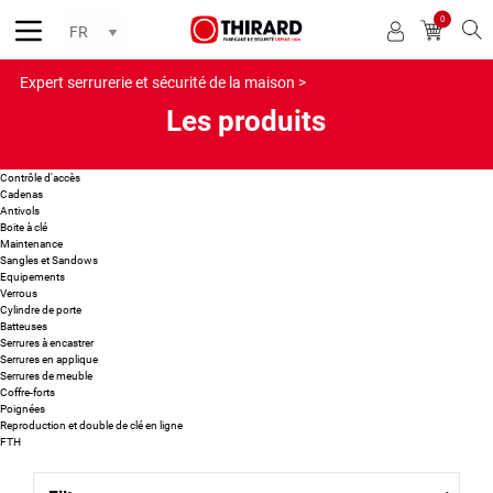
0
Reche
Expert serrurerie et sécurité de la maison >
Les produits
Contrôle d'accès
Cadenas
Antivols
Boite à clé
Maintenance
Sangles et Sandows
Equipements
Verrous
Cylindre de porte
Batteuses
Serrures à encastrer
Serrures en applique
Serrures de meuble
Coffre-forts
Poignées
Reproduction et double de clé en ligne
FTH