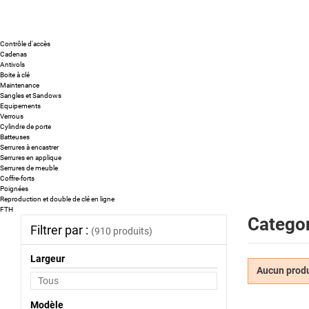
Contrôle d'accès
Cadenas
Antivols
Boite à clé
Maintenance
Sangles et Sandows
Equipements
Verrous
Cylindre de porte
Batteuses
Serrures à encastrer
Serrures en applique
Serrures de meuble
Coffre-forts
Poignées
Reproduction et double de clé en ligne
FTH
Categor
Filtrer par :
(910 produits)
Largeur
Aucun produi
Modèle