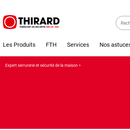
Les Produits
FTH
Services
Nos astuce
Expert serrurerie et sécurité de la maison >