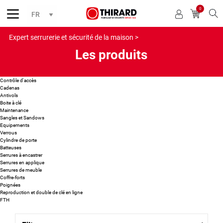
0
Reche
Expert serrurerie et sécurité de la maison >
Les produits
Contrôle d'accès
Cadenas
Antivols
Boite à clé
Maintenance
Sangles et Sandows
Equipements
Verrous
Cylindre de porte
Batteuses
Serrures à encastrer
Serrures en applique
Serrures de meuble
Coffre-forts
Poignées
Reproduction et double de clé en ligne
FTH