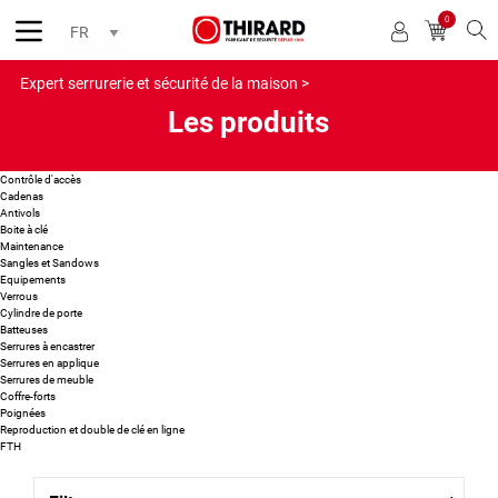
0
Reche
Expert serrurerie et sécurité de la maison >
Les produits
Contrôle d'accès
Cadenas
Antivols
Boite à clé
Maintenance
Sangles et Sandows
Equipements
Verrous
Cylindre de porte
Batteuses
Serrures à encastrer
Serrures en applique
Serrures de meuble
Coffre-forts
Poignées
Reproduction et double de clé en ligne
FTH