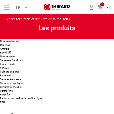
0
Reche
Expert serrurerie et sécurité de la maison >
Les produits
Contrôle d'accès
Cadenas
Antivols
Boite à clé
Maintenance
Sangles et Sandows
Equipements
Verrous
Cylindre de porte
Batteuses
Serrures à encastrer
Serrures en applique
Serrures de meuble
Coffre-forts
Poignées
Reproduction et double de clé en ligne
FTH