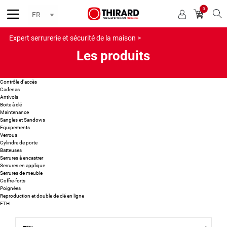
0
Reche
Expert serrurerie et sécurité de la maison >
Les produits
Contrôle d'accès
Cadenas
Antivols
Boite à clé
Maintenance
Sangles et Sandows
Equipements
Verrous
Cylindre de porte
Batteuses
Serrures à encastrer
Serrures en applique
Serrures de meuble
Coffre-forts
Poignées
Reproduction et double de clé en ligne
FTH