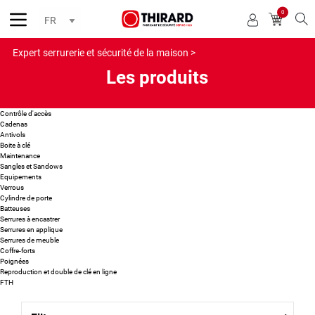
0
Reche
Expert serrurerie et sécurité de la maison >
Les produits
Contrôle d'accès
Cadenas
Antivols
Boite à clé
Maintenance
Sangles et Sandows
Equipements
Verrous
Cylindre de porte
Batteuses
Serrures à encastrer
Serrures en applique
Serrures de meuble
Coffre-forts
Poignées
Reproduction et double de clé en ligne
FTH