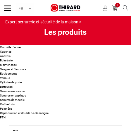
0
Reche
Expert serrurerie et sécurité de la maison >
Les produits
Contrôle d'accès
Cadenas
Antivols
Boite à clé
Maintenance
Sangles et Sandows
Equipements
Verrous
Cylindre de porte
Batteuses
Serrures à encastrer
Serrures en applique
Serrures de meuble
Coffre-forts
Poignées
Reproduction et double de clé en ligne
FTH