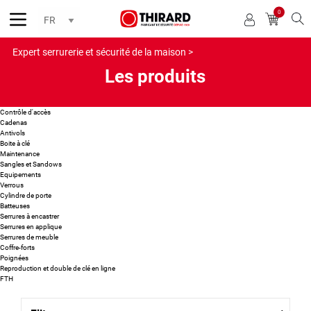
0
Reche
Expert serrurerie et sécurité de la maison >
Les produits
Contrôle d'accès
Cadenas
Antivols
Boite à clé
Maintenance
Sangles et Sandows
Equipements
Verrous
Cylindre de porte
Batteuses
Serrures à encastrer
Serrures en applique
Serrures de meuble
Coffre-forts
Poignées
Reproduction et double de clé en ligne
FTH