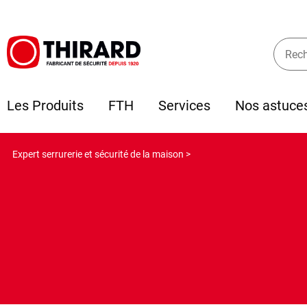
Les Produits
FTH
Services
Nos astuce
Expert serrurerie et sécurité de la maison >