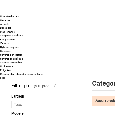
Contrôle d'accès
Cadenas
Antivols
Boite à clé
Maintenance
Sangles et Sandows
Equipements
Verrous
Cylindre de porte
Batteuses
Serrures à encastrer
Serrures en applique
Serrures de meuble
Coffre-forts
Poignées
Reproduction et double de clé en ligne
FTH
Categor
Filtrer par :
(910 produits)
Largeur
Aucun produi
Modèle