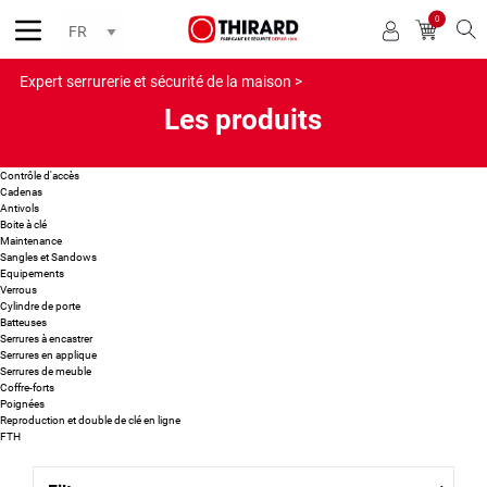
0
Reche
Expert serrurerie et sécurité de la maison >
Les produits
Contrôle d'accès
Cadenas
Antivols
Boite à clé
Maintenance
Sangles et Sandows
Equipements
Verrous
Cylindre de porte
Batteuses
Serrures à encastrer
Serrures en applique
Serrures de meuble
Coffre-forts
Poignées
Reproduction et double de clé en ligne
FTH