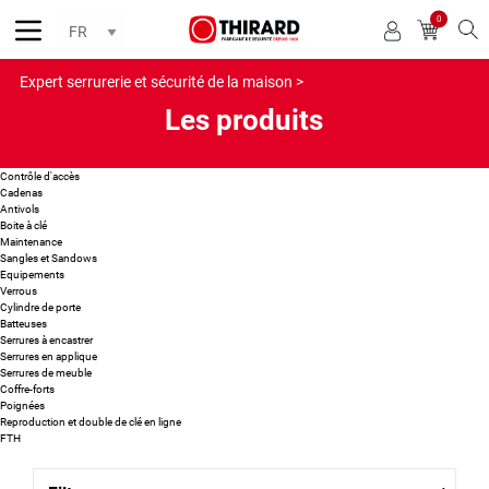
0
Reche
Expert serrurerie et sécurité de la maison >
Les produits
Contrôle d'accès
Cadenas
Antivols
Boite à clé
Maintenance
Sangles et Sandows
Equipements
Verrous
Cylindre de porte
Batteuses
Serrures à encastrer
Serrures en applique
Serrures de meuble
Coffre-forts
Poignées
Reproduction et double de clé en ligne
FTH